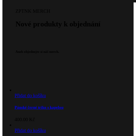
ZPTNK MERCH
Nové produkty k objednání
Aneb objednejte si náš merch.
Přidat do košíku
Pánské černé triko s kapelou
400.00
Kč
Přidat do košíku