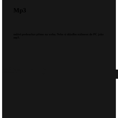
Mp3
můžeš poslouchat přímo na webu. Nebo si skladbu stáhnout do PC jako
mp3.