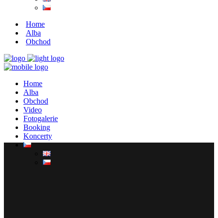
Home
Alba
Obchod
Home
Alba
Obchod
Video
Fotogalerie
Booking
Koncerty