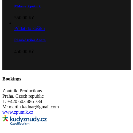
Mikina Zputnik
550.00
Kč
Přidat do košíku
Pánské triko Aneta
450.00
Kč
Bookings
Zputnik. Productions
Praha, Czech republic
T: +420 603 486 784
M: martin.kadnar@gmail.com
www.zputnik.cz