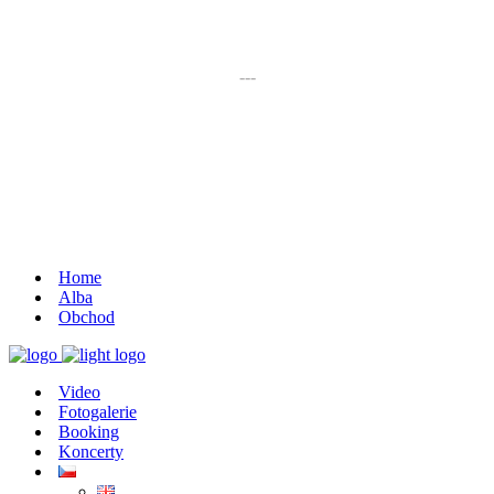
K poslechu
---
Chaos zničí řád
Home
Alba
Obchod
Video
Fotogalerie
Booking
Koncerty