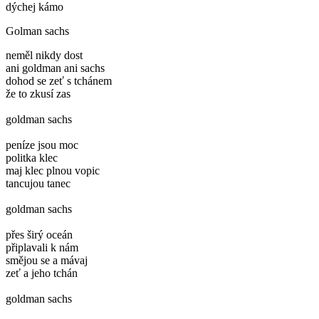
dýchej kámo
Golman sachs
neměl nikdy dost
ani goldman ani sachs
dohod se zeť s tchánem
že to zkusí zas
goldman sachs
peníze jsou moc
politka klec
maj klec plnou vopic
tancujou tanec
goldman sachs
přes širý oceán
připlavali k nám
smějou se a mávaj
zeť a jeho tchán
goldman sachs