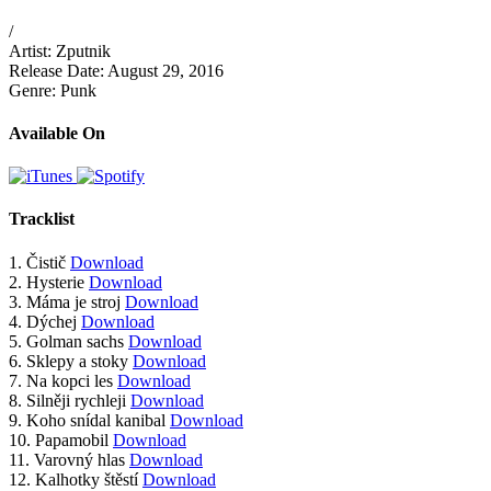
/
Artist:
Zputnik
Release Date:
August 29, 2016
Genre:
Punk
Available On
Tracklist
1.
Čistič
Download
2.
Hysterie
Download
3.
Máma je stroj
Download
4.
Dýchej
Download
5.
Golman sachs
Download
6.
Sklepy a stoky
Download
7.
Na kopci les
Download
8.
Silněji rychleji
Download
9.
Koho snídal kanibal
Download
10.
Papamobil
Download
11.
Varovný hlas
Download
12.
Kalhotky štěstí
Download