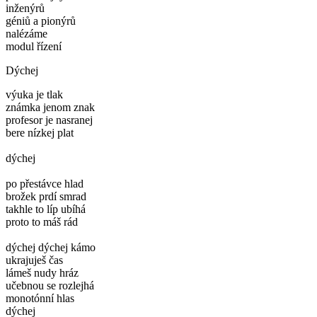
inženýrů
géniů a pionýrů
nalézáme
modul řízení
Dýchej
výuka je tlak
známka jenom znak
profesor je nasranej
bere nízkej plat
dýchej
po přestávce hlad
brožek prdí smrad
takhle to líp ubíhá
proto to máš rád
dýchej dýchej kámo
ukrajuješ čas
lámeš nudy hráz
učebnou se rozlejhá
monotónní hlas
dýchej