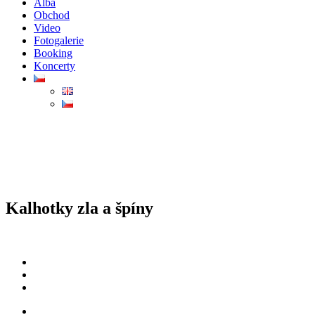
Alba
Obchod
Video
Fotogalerie
Booking
Koncerty
Kalhotky zla a špíny