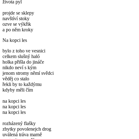
života pyl
projde se sklepy
navštíví stoky
ozve se výkřik
a po něm kroky
Na kopci les
bylo z toho ve vesnici
celkem slušný haló
holka přišla do jináče
nikdo neví s kým
jenom stromy němí svědci
věděj co stalo
řekli by to každýmu
kdyby měli čím
na kopci les
na kopci les
na kopci les
rozházený flašky
zbytky povolenejch drog
uválená tráva marně