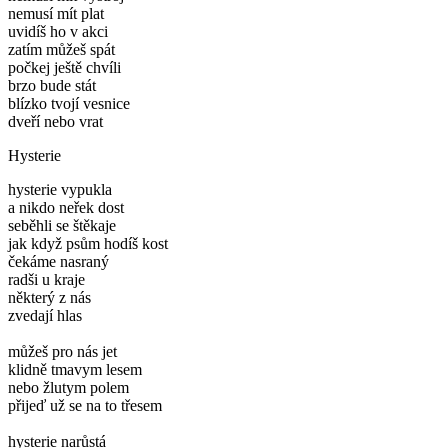
nemusí mít plat
uvidíš ho v akci
zatím můžeš spát
počkej ještě chvíli
brzo bude stát
blízko tvojí vesnice
dveří nebo vrat
Hysterie
hysterie vypukla
a nikdo neřek dost
seběhli se štěkaje
jak když psům hodíš kost
čekáme nasraný
radši u kraje
některý z nás
zvedají hlas
můžeš pro nás jet
klidně tmavym lesem
nebo žlutym polem
přijeď už se na to třesem
hysterie narůstá