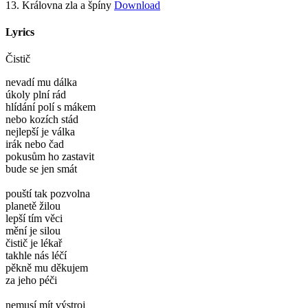
13.
Královna zla a špíny
Download
Lyrics
Čistič
nevadí mu dálka
úkoly plní rád
hlídání polí s mákem
nebo kozích stád
nejlepší je válka
irák nebo čad
pokusům ho zastavit
bude se jen smát
pouští tak pozvolna
planetě žilou
lepší tím věci
mění je silou
čistič je lékař
takhle nás léčí
pěkně mu děkujem
za jeho péči
nemusí mít výstroj