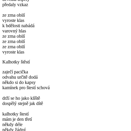
předaly vzkaz
ze zrna obilí
vyroste klas
k bdělosti nabádá
varovný hlas
ze zrna obilí
ze zrna obilí
ze zrna obilí
vyroste klas
Kalhotky štěstí
zaječí pacička
odvahu určitě dodá
někdo si do kapsy
kamínek pro štestí schová
drží se ho jako klíště
dospělý stejně jak dítě
kalhotky štestí
mám je den třetí
někdy déle
někdy žádný