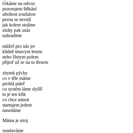
čekáme na odvoz
pozorujem štěkání
ubohost zoufalost
perou se nevidí
jak kolem stojíme
ztráty pak snáz
nahradíme
můžeš pro nás jet
klidně tmavym lesem
nebo žlutym polem
přijeď už se na to třesem
zbytek pýchy
co v těle máme
prohlá páteř
co systém láme slyšíš
to je ten křik
co chce udusit
startujem jedem
nasedáme
Máma je stroj
sundaváme