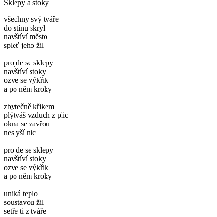
Sklepy a stoky
všechny svý tváře
do stínu skryl
navštíví město
spleť jeho žil
projde se sklepy
navštíví stoky
ozve se výkřik
a po něm kroky
zbytečně křikem
plýtváš vzduch z plic
okna se zavřou
neslyší nic
projde se sklepy
navštíví stoky
ozve se výkřik
a po něm kroky
uniká teplo
soustavou žil
setře ti z tváře