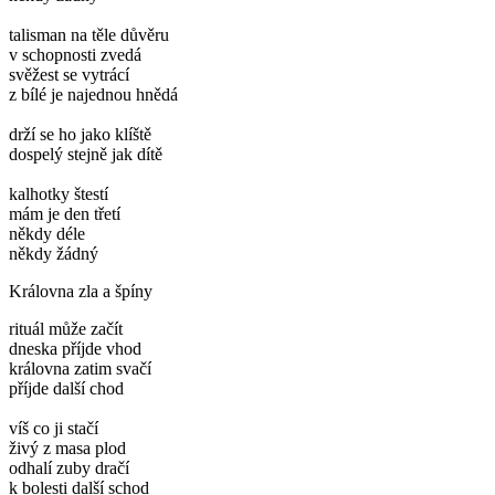
talisman na těle důvěru
v schopnosti zvedá
svěžest se vytrácí
z bílé je najednou hnědá
drží se ho jako klíště
dospelý stejně jak dítě
kalhotky štestí
mám je den třetí
někdy déle
někdy žádný
Královna zla a špíny
rituál může začít
dneska příjde vhod
královna zatim svačí
příjde další chod
víš co ji stačí
živý z masa plod
odhalí zuby dračí
k bolesti další schod