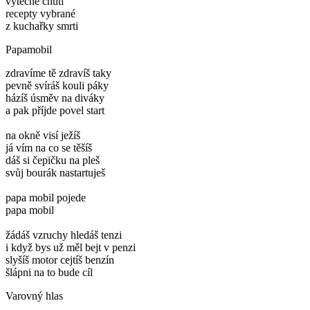
výtečné chuti
recepty vybrané
z kuchařky smrti
Papamobil
zdravíme tě zdravíš taky
pevně svíráš kouli páky
házíš úsměv na diváky
a pak příjde povel start
na okně visí ježíš
já vím na co se těšíš
dáš si čepičku na pleš
svůj bourák nastartuješ
papa mobil pojede
papa mobil
žádáš vzruchy hledáš tenzi
i když bys už měl bejt v penzi
slyšíš motor cejtíš benzín
šlápni na to bude cíl
Varovný hlas