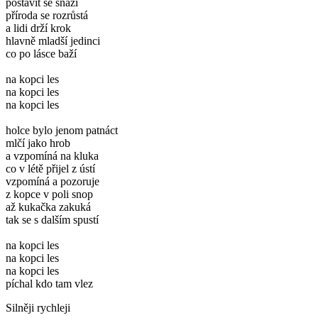
postavit se snaží
příroda se rozrůstá
a lidi drží krok
hlavně mladší jedinci
co po lásce baží
na kopci les
na kopci les
na kopci les
holce bylo jenom patnáct
mlčí jako hrob
a vzpomíná na kluka
co v létě přijel z ústí
vzpomíná a pozoruje
z kopce v poli snop
až kukačka zakuká
tak se s dalším spustí
na kopci les
na kopci les
na kopci les
píchal kdo tam vlez
Silněji rychleji