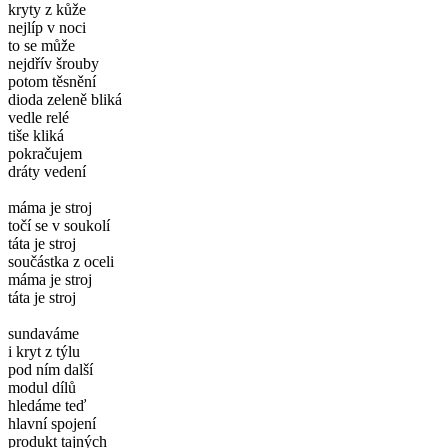
kryty z kůže
nejlíp v noci
to se může
nejdřív šrouby
potom těsnění
dioda zeleně bliká
vedle relé
tiše kliká
pokračujem
dráty vedení
máma je stroj
točí se v soukolí
táta je stroj
součástka z oceli
máma je stroj
táta je stroj
sundaváme
i kryt z týlu
pod ním další
modul dílů
hledáme teď
hlavní spojení
produkt tajných