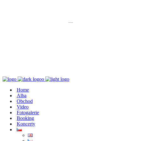
K poslechu
---
Chaos zničí řád
Home
Alba
Obchod
Video
Fotogalerie
Booking
Koncerty