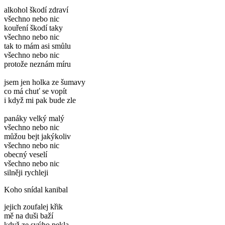
alkohol škodí zdraví
všechno nebo nic
kouření škodí taky
všechno nebo nic
tak to mám asi smůlu
všechno nebo nic
protože neznám míru
jsem jen holka ze šumavy
co má chuť se vopít
i když mi pak bude zle
panáky velký malý
všechno nebo nic
můžou bejt jakýkoliv
všechno nebo nic
obecný veselí
všechno nebo nic
silněji rychleji
Koho snídal kanibal
jejich zoufalej křik
mě na duši baží
když ze svýho pekla