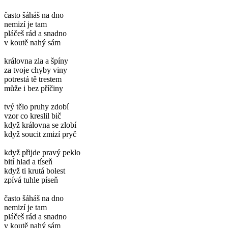
často šáháš na dno
nemizí je tam
pláčeš rád a snadno
v koutě nahý sám
královna zla a špíny
za tvoje chyby viny
potrestá tě trestem
může i bez příčiny
tvý tělo pruhy zdobí
vzor co kreslil bič
když královna se zlobí
když soucit zmizí pryč
když přijde pravý peklo
bití hlad a tíseň
když ti krutá bolest
zpívá tuhle píseň
často šáháš na dno
nemizí je tam
pláčeš rád a snadno
v koutě nahý sám