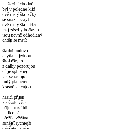
na školní chodně
byl v poledne klid
dvě malý školačky
se snažili skrýt
dvě malý školačky
maj zásoby hořlavin
jsou pevně odhodlaný
chtějí se mstít
školní budova
chytla najednou
školačky to
z dálky pozorujou
cíl je splněnej
tak se radujou
rudý plameny
krásně tancujou
hasiči přijeli
ke škole včas
přijeli roztáhli
hadice pás
přežila většina
silnější rychlejší
děvčata uspěly