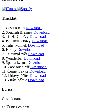
Tracklist
1.
Cesta k nám
Download
2.
Soudruh Brežněv
Download
3.
Tři zlatý řetězy
Download
4.
Bohumil Jebavý
Download
5.
Tuhej kořínek
Download
6.
Houby
Download
7.
Televizní svět
Download
8.
Wunderbar
Download
9.
Špatná karma
Download
10.
Zase bude hůř
Download
11.
Černej traktor
Download
12.
Lidový léčitel
Download
13.
Ztráta přítele
Download
Lyrics
Cesta k nám
slyšíš hlas co není