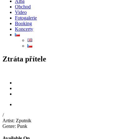
Alba
Obchod
Video
Fotogalerie
Booking
Koncerty
Ztráta přítele
/
Artist:
Zputnik
Genre:
Punk
Available On