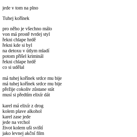
jede v tom na plno
Tuhej kořínek
pro něho je všechno málo
von má prostě tvrdej styl
řekni chlape hrdě
řekni kde si byl
na detoxu v útlym mladí
potom přišel kriminál
řekni chlape hrdě
co si udělal
má tuhej kořínek srdce mu bije
má tuhej kořínek srdce mu bije
přežije cokoliv zůstane stát
musí si předtím elixír dát
karel má elixír z drog
kolem plave alkohol
karel zase jede
jede na vrchol
život kolem uši sviští
jako levnej akční film