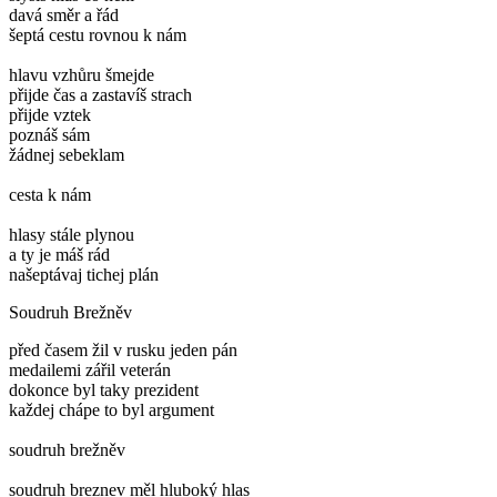
davá směr a řád
šeptá cestu rovnou k nám
hlavu vzhůru šmejde
přijde čas a zastavíš strach
přijde vztek
poznáš sám
žádnej sebeklam
cesta k nám
hlasy stále plynou
a ty je máš rád
našeptávaj tichej plán
Soudruh Brežněv
před časem žil v rusku jeden pán
medailemi zářil veterán
dokonce byl taky prezident
každej chápe to byl argument
soudruh brežněv
soudruh breznev měl hluboký hlas