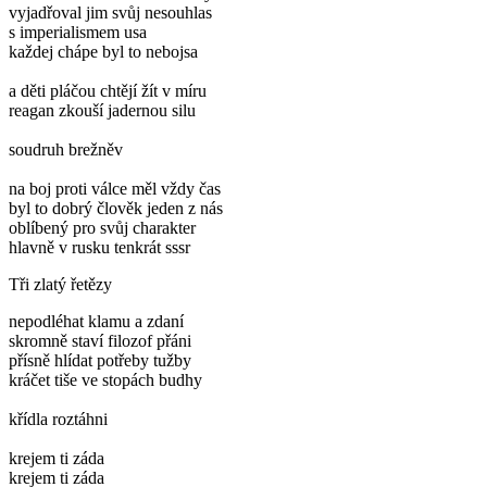
vyjadřoval jim svůj nesouhlas
s imperialismem usa
každej chápe byl to nebojsa
a děti pláčou chtějí žít v míru
reagan zkouší jadernou silu
soudruh brežněv
na boj proti válce měl vždy čas
byl to dobrý člověk jeden z nás
oblíbený pro svůj charakter
hlavně v rusku tenkrát sssr
Tři zlatý řetězy
nepodléhat klamu a zdaní
skromně staví filozof přáni
přísně hlídat potřeby tužby
kráčet tiše ve stopách budhy
křídla roztáhni
krejem ti záda
krejem ti záda