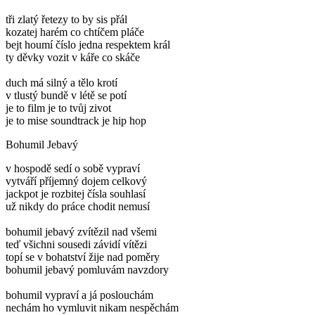
tři zlatý řetezy to by sis přál
kozatej harém co chtíčem pláče
bejt houmí číslo jedna respektem král
ty děvky vozit v káře co skáče
duch má silný a tělo krotí
v tlustý bundě v létě se potí
je to film je to tvůj zivot
je to mise soundtrack je hip hop
Bohumil Jebavý
v hospodě sedí o sobě vypraví
vytváří příjemný dojem celkový
jackpot je rozbitej čísla souhlasí
už nikdy do práce chodit nemusí
bohumil jebavý zvítězil nad všemi
teď všichni sousedi závidí vítězi
topí se v bohatství žije nad poměry
bohumil jebavý pomluvám navzdory
bohumil vypraví a já poslouchám
nechám ho vymluvit nikam nespěchám