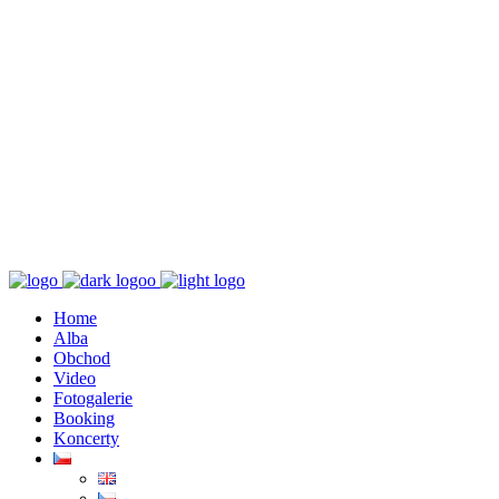
K poslechu
Chaos zničí řád
Home
Alba
Obchod
Video
Fotogalerie
Booking
Koncerty