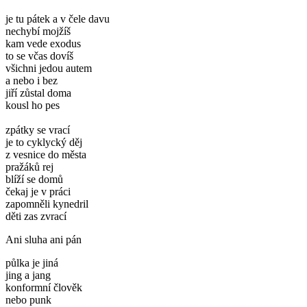
je tu pátek a v čele davu
nechybí mojžíš
kam vede exodus
to se včas dovíš
všichni jedou autem
a nebo i bez
jiří zůstal doma
kousl ho pes
zpátky se vrací
je to cyklycký děj
z vesnice do města
pražáků rej
blíží se domů
čekaj je v práci
zapomněli kynedril
děti zas zvrací
Ani sluha ani pán
půlka je jiná
jing a jang
konformní člověk
nebo punk