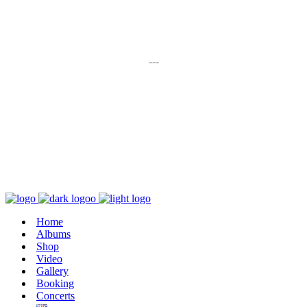
K poslechu
---
Chaos zničí řád
Home
Albums
Shop
Video
Gallery
Booking
Concerts