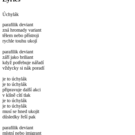
Úchylák
parafilik deviant
zná hromady variant
tělem nebo přístroji
rychle touhu ukojí
parafilik deviant
září jako briliant
když potřebuje nářadí
vždycky si nák poradí
je to úchylák
je to úchylák
připravuje další akci
v klíně cítí tlak
je to úchylák
je to úchylák
musí se hned ukojit
důsledky řeší pak
parafilik deviant
místní nebo imigrant