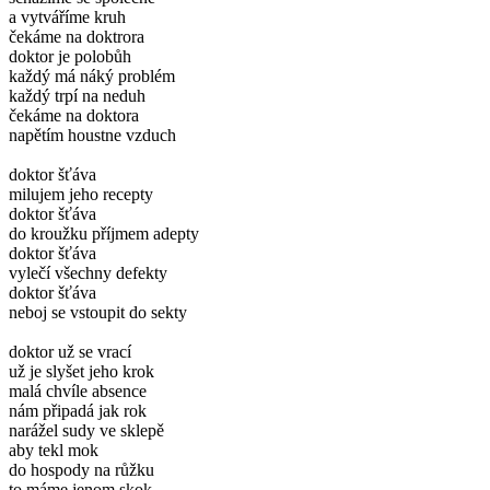
a vytváříme kruh
čekáme na doktrora
doktor je polobůh
každý má náký problém
každý trpí na neduh
čekáme na doktora
napětím houstne vzduch
doktor šťáva
milujem jeho recepty
doktor šťáva
do kroužku příjmem adepty
doktor šťáva
vylečí všechny defekty
doktor šťáva
neboj se vstoupit do sekty
doktor už se vrací
už je slyšet jeho krok
malá chvíle absence
nám připadá jak rok
narážel sudy ve sklepě
aby tekl mok
do hospody na růžku
to máme jenom skok