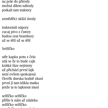
na pole do přirody
možná dílem náhody
potkali tam traktory
zemědělci sklízí úrody
traktoristů nápory
cucaj pivo z čutory
budou orat brambory
už se těší už se těší
Selfíčko
utře kapku potu z čela
zdá se že to bude cajk
krátká fáze nejistoty
už přichází první lajk
není ovšem spokojená
člověk dneska hodně zkusí
první jí tam klikla matka
jenže ta to lajknout musí
selfíčko selfíčko
přišlo k nám až zdaleka
selfíčko selfíčko