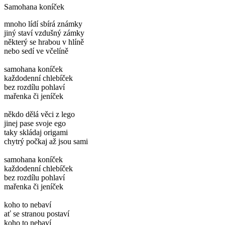
Samohana koníček
mnoho lídí sbírá známky
jiný staví vzdušný zámky
některý se hrabou v hlíně
nebo sedí ve včelíně
samohana koníček
každodenní chlebíček
bez rozdílu pohlaví
mařenka či jeníček
někdo dělá věci z lego
jinej pase svoje ego
taky skládaj origami
chytrý počkaj až jsou sami
samohana koníček
každodenní chlebíček
bez rozdílu pohlaví
mařenka či jeníček
koho to nebaví
ať se stranou postaví
koho to nebaví