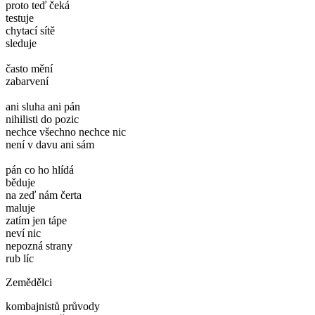
proto teď čeká
testuje
chytací sítě
sleduje
často mění
zabarvení
ani sluha ani pán
nihilisti do pozic
nechce všechno nechce nic
není v davu ani sám
pán co ho hlídá
běduje
na zeď nám čerta
maluje
zatím jen tápe
neví nic
nepozná strany
rub líc
Zemědělci
kombajnistů průvody