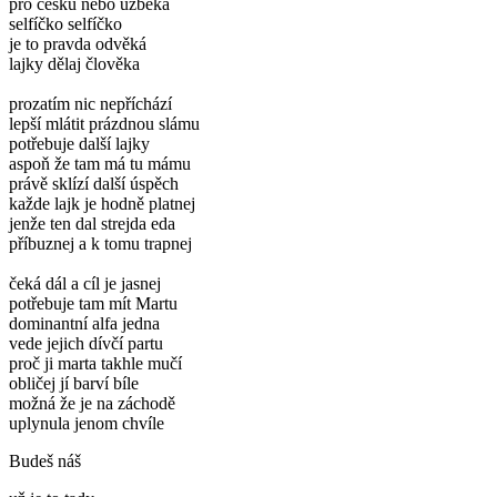
pro češku nebo uzbeka
selfíčko selfíčko
je to pravda odvěká
lajky dělaj člověka
prozatím nic nepříchází
lepší mlátit prázdnou slámu
potřebuje další lajky
aspoň že tam má tu mámu
právě sklízí další úspěch
každe lajk je hodně platnej
jenže ten dal strejda eda
příbuznej a k tomu trapnej
čeká dál a cíl je jasnej
potřebuje tam mít Martu
dominantní alfa jedna
vede jejich dívčí partu
proč ji marta takhle mučí
obličej jí barví bíle
možná že je na záchodě
uplynula jenom chvíle
Budeš náš