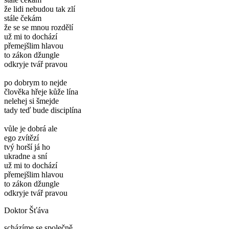
že lidi nebudou tak zlí
stále čekám
že se se mnou rozdělí
už mi to dochází
přemejšlim hlavou
to zákon džungle
odkryje tvář pravou
po dobrym to nejde
člověka hřeje kůže lína
nelehej si šmejde
tady teď bude disciplína
vůle je dobrá ale
ego zvítězí
tvý horší já ho
ukradne a sní
už mi to dochází
přemejšlim hlavou
to zákon džungle
odkryje tvář pravou
Doktor Šťáva
scházíme se společně