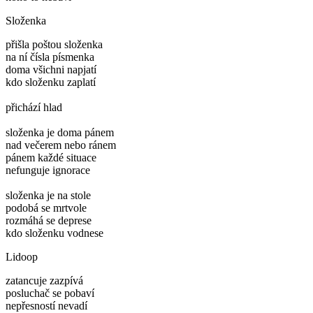
Složenka
přišla poštou složenka
na ní čísla písmenka
doma všichni napjatí
kdo složenku zaplatí
přichází hlad
složenka je doma pánem
nad večerem nebo ránem
pánem každé situace
nefunguje ignorace
složenka je na stole
podobá se mrtvole
rozmáhá se deprese
kdo složenku vodnese
Lidoop
zatancuje zazpívá
posluchač se pobaví
nepřesností nevadí