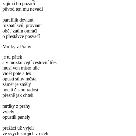
zajímá ho pozadí
původ ten mu nevadí
parafilik deviant
rozbalí svůj proviant
oběť zatím omráčí
o přestávce posvačí
Mrdky z Prahy
je tu pátek
a v mozku cejtí cestovní třes
musí ven místo ulic
vidět pole a les
opustí stíny města
záměr je smělý
pocítí čistou radost
přesně jak chteli
mrdky z prahy
vyjely
opustili panely
pražáci už vyjeli
ve svých strojích z oceli