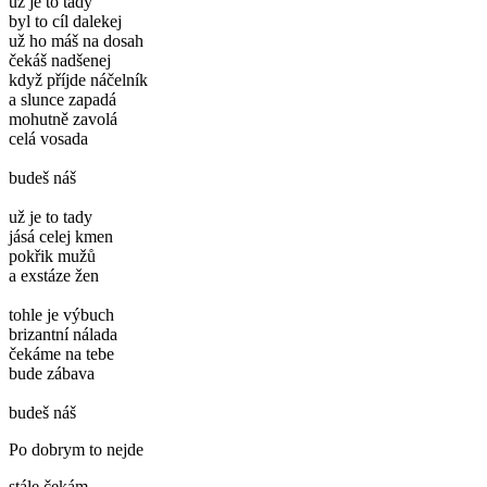
už je to tady
byl to cíl dalekej
už ho máš na dosah
čekáš nadšenej
když příjde náčelník
a slunce zapadá
mohutně zavolá
celá vosada
budeš náš
už je to tady
jásá celej kmen
pokřik mužů
a exstáze žen
tohle je výbuch
brizantní nálada
čekáme na tebe
bude zábava
budeš náš
Po dobrym to nejde
stále čekám