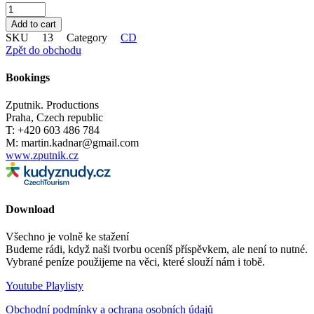
Flash
Zputnik
Add to cart
-
SKU
13
Category
CD
všechna
Zpět do obchodu
alba
quantity
Bookings
Zputnik. Productions
Praha, Czech republic
T: +420 603 486 784
M: martin.kadnar@gmail.com
www.zputnik.cz
Download
Všechno je volně ke stažení
Budeme rádi, když naši tvorbu oceníš příspěvkem, ale není to nutné.
Vybrané peníze použijeme na věci, které slouží nám i tobě.
Youtube Playlisty
Obchodní podmínky a ochrana osobních údajů