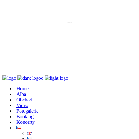
K poslechu
---
Chaos zničí řád
Home
Alba
Obchod
Video
Fotogalerie
Booking
Koncerty