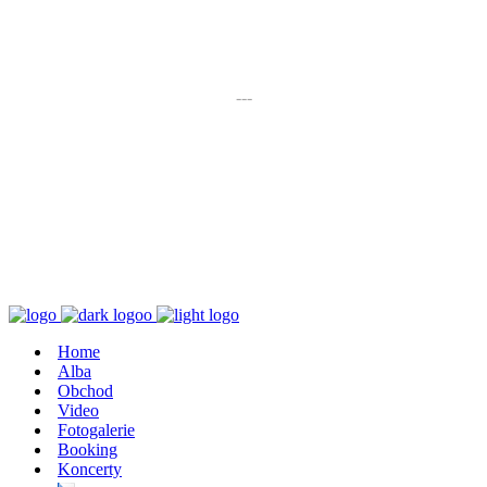
K poslechu
---
Chaos zničí řád
Home
Alba
Obchod
Video
Fotogalerie
Booking
Koncerty