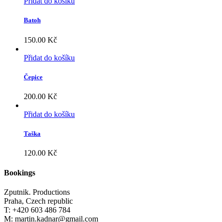
Přidat do košíku
Batoh
150.00
Kč
Přidat do košíku
Čepice
200.00
Kč
Přidat do košíku
Taška
120.00
Kč
Bookings
Zputnik. Productions
Praha, Czech republic
T: +420 603 486 784
M: martin.kadnar@gmail.com