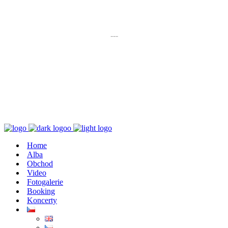
K poslechu
---
Chaos zničí řád
Home
Alba
Obchod
Video
Fotogalerie
Booking
Koncerty